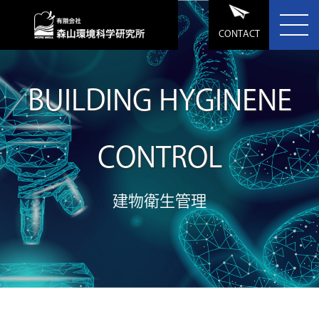
CONTACT
BUILDING HYGINENE
CONTROL
建物衛生管理