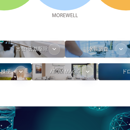
MOREWELL
害虫･害獣駆除
水質調査
ト検便
ATOM MAGIC
ド