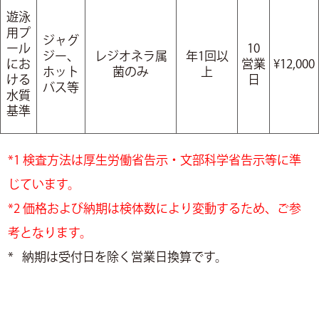
遊泳
用プ
ジャグ
ール
10
ジー、
レジオネラ属
年1回以
にお
営業
¥12,000
ホット
菌のみ
上
ける
日
バス等
水質
基準
*1 検査方法は厚生労働省告示・文部科学省告示等に準
じています。
*2 価格および納期は検体数により変動するため、ご参
考となります。
* 納期は受付日を除く営業日換算です。