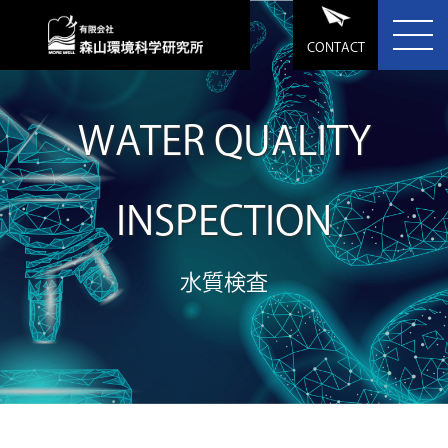
CONTACT
WATER QUALITY
INSPECTION
水質検査