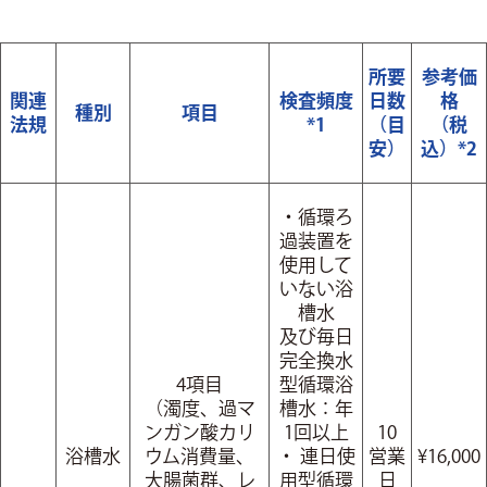
所要
参考価
関連
検査頻度
日数
格
種別
項目
法規
*1
（目
（税
安）
込）*2
・循環ろ
過装置を
使用して
いない浴
槽水
及び毎日
完全換水
4項目
型循環浴
（濁度、過マ
槽水：年
ンガン酸カリ
1回以上
10
浴槽水
ウム消費量、
・ 連日使
営業
¥16,000
大腸菌群、レ
用型循環
日