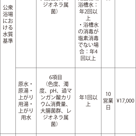
ジオネラ属
浴槽水：
公衆
菌）
年2回以
浴場
上
にお
・浴槽水
ける
の消毒が
水質
塩素消毒
基準
でない場
合：年4
回以上
6項目
原水・
（色度、濁
原湯・
度、pH、過マ
10
上がり
ンガン酸カリ
年1回以
営業
¥17,000
用湯・
ウム消費量、
上
日
上がり
大腸菌群、レ
用水
ジオネラ属
菌）