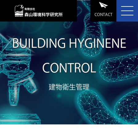
CONTACT
BUILDING HYGINENE
CONTROL
建物衛生管理