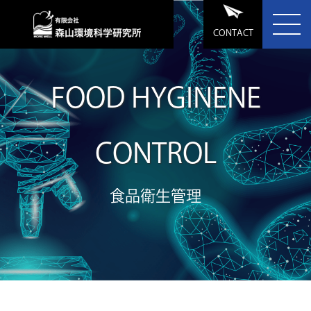
CONTACT
FOOD HYGINENE
CONTROL
食品衛生管理