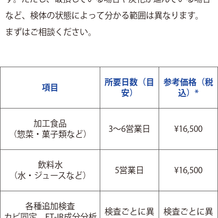
など、検体の状態によって分かる範囲は異なります。
まずはご相談ください。
所要日数（目
参考価格（税
項目
安）
込）*
加工食品
3～6営業日
¥16,500
（惣菜・菓子類など）
飲料水
5営業日
¥16,500
（水・ジュースなど）
各種追加検査
検査ごとに異
検査ごとに異
カビ同定、FT-IR成分分析