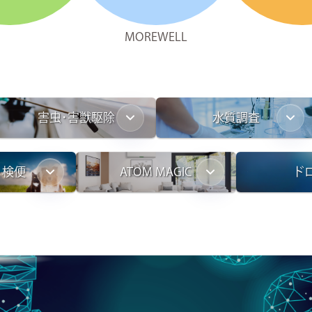
MOREWELL
害虫･害獣駆除
水質調査
ト検便
ATOM MAGIC
ド